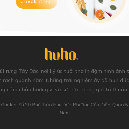
Check it out
úi rừng Tây Bắc, nơi ký ức tuổi thơ in đậm hình ảnh
 rách quanh năm. Những trải nghiệm ấy đã hun đúc t
ong cảm nhận hương vị và sự trân trọng giá trị thuần 
is Garden, Số 30 Phố Trần Hữu Dực, Phường Cầu Diễn, Quận 
Nam