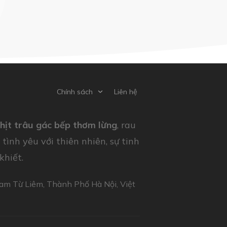
Chính sách
Liên hệ
thịt trâu gác bếp thơm lừng
, rau
ình yêu với thiên nhiên, sự tinh
khiết.
Nam Từ Liêm, Thành Phố Hà Nội, Việt