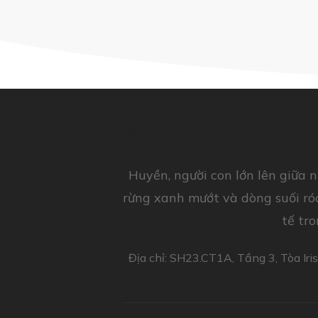
Huyền, người con lớn lên giữa n
rừng xanh mướt và dòng suối róc
tế tr
Địa chỉ: SH23.CT1A, Tầng 3, Tòa Ir