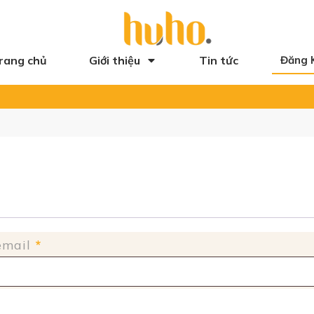
rang chủ
Giới thiệu
Tin tức
Đăng 
Bắt
 email
*
buộc