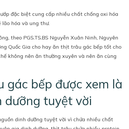
 ướp đặc biệt cung cấp nhiều chất chống oxi hóa
 lão hóa và ung thư.
không, theo PGS.TS.BS Nguyễn Xuân Ninh, Nguyên
ỡng Quốc Gia cho hay ăn thịt trâu gác bếp tốt cho
 chế không nên ăn thường xuyên và nên ăn cùng
âu gác bếp được xem là
 dưỡng tuyệt vời
nguồn dinh dưỡng tuyệt vời vì chứa nhiều chất
yên gia dinh dưỡng, thịt trâu chứa nhiều protein,