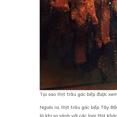
Tại sao thịt trâu gác bếp được xe
Ngoài ra, thịt trâu gác bếp Tây B
là khi so sánh với các loại thịt kh