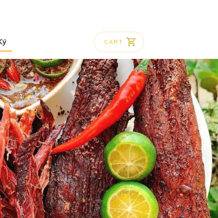
Ký
CART