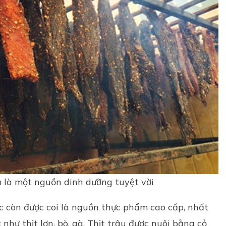
m là một nguồn dinh dưỡng tuyệt vời
ắc còn được coi là nguồn thực phẩm cao cấp, nhất
ác như
thịt lợn
, bò, gà. Thịt trâu được nuôi bằng cỏ