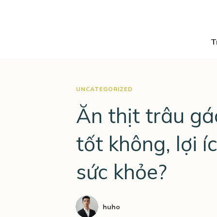
T
UNCATEGORIZED
Ăn thịt trâu gá
tốt không, lợi í
sức khỏe?
huho