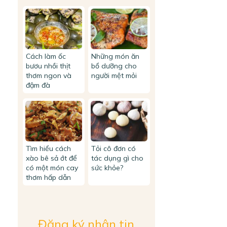
Cách làm ốc
Những món ăn
bươu nhồi thịt
bổ dưỡng cho
thơm ngon và
người mệt mỏi
đậm đà
Tìm hiểu cách
Tỏi cô đơn có
xào bê sả ớt để
tác dụng gì cho
có một món cay
sức khỏe?
thơm hấp dẫn
Đăng ký nhận tin