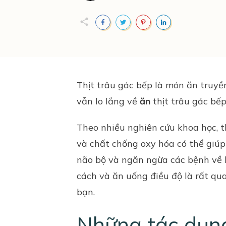
Thịt trâu
gác bếp là món ăn truyề
vẫn lo lắng về
ăn
thịt trâu gác bế
Theo nhiều nghiên cứu khoa học, t
và chất chống oxy hóa có thể giú
não bộ và ngăn ngừa các bệnh về l
cách và ăn uống điều độ là rất qua
bạn.
Những tác dụng 