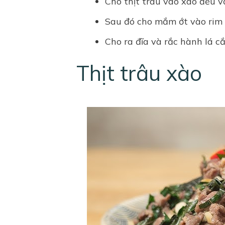
Cho thịt trâu vào xào đều v
Sau đó cho mắm ớt vào rim c
Cho ra đĩa và rắc hành lá cắ
Thịt trâu xào