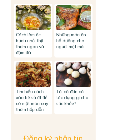
Cách làm ốc
Những món ăn
bươu nhồi thịt
bổ dưỡng cho
thơm ngon và
người mệt mỏi
đậm đà
Tìm hiểu cách
Tỏi cô đơn có
xào bê sả ớt để
tác dụng gì cho
có một món cay
sức khỏe?
thơm hấp dẫn
Đăng ký nhận tin