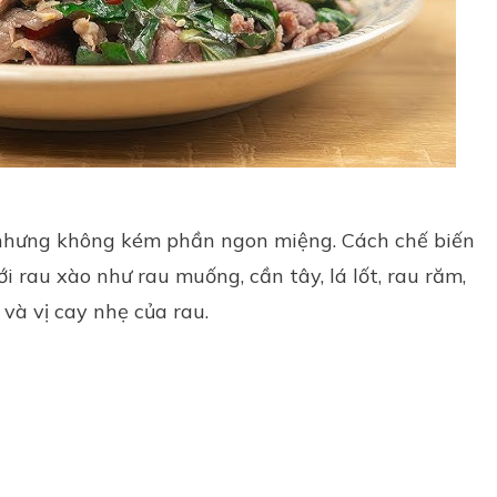
nhưng không kém phần ngon miệng. Cách chế biến
ới rau xào như rau muống, cần tây, lá lốt, rau răm,
 và vị cay nhẹ của rau.