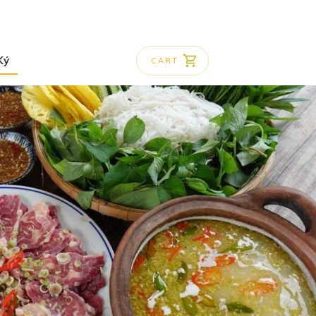
Ký
CART