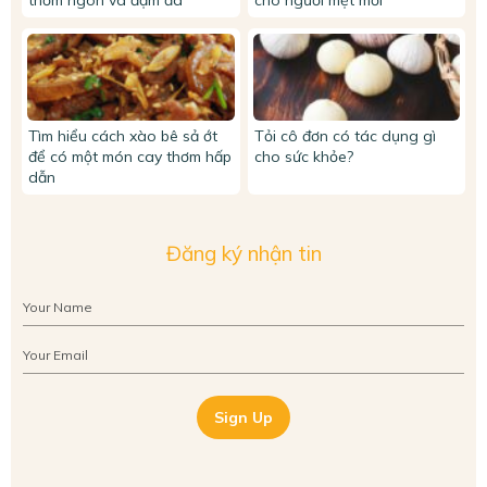
thơm ngon và đậm đà
cho người mệt mỏi
Tìm hiểu cách xào bê sả ớt
Tỏi cô đơn có tác dụng gì
để có một món cay thơm hấp
cho sức khỏe?
dẫn
Đăng ký nhận tin
Sign Up