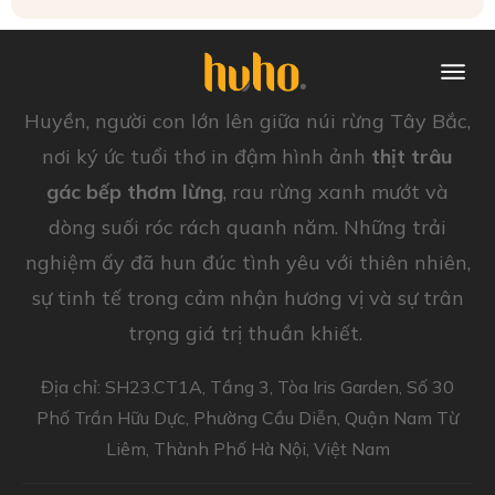
Huyền, người con lớn lên giữa núi rừng Tây Bắc,
nơi ký ức tuổi thơ in đậm hình ảnh
thịt trâu
gác bếp thơm lừng
, rau rừng xanh mướt và
dòng suối róc rách quanh năm. Những trải
nghiệm ấy đã hun đúc tình yêu với thiên nhiên,
sự tinh tế trong cảm nhận hương vị và sự trân
trọng giá trị thuần khiết.
Địa chỉ: SH23.CT1A, Tầng 3, Tòa Iris Garden, Số 30
Phố Trần Hữu Dực, Phường Cầu Diễn, Quận Nam Từ
Liêm, Thành Phố Hà Nội, Việt Nam