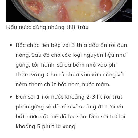
Nấu nước dùng nhúng thịt trâu
Bắc chảo lên bếp với 3 thìa dầu ăn rồi đun
nóng. Sau đó cho các loại nguyên liệu như
gừng, tỏi, hành, sả đã băm nhỏ vào phi
thơm vàng. Cho cà chua vào xào cùng và
nêm thêm chút bột nêm, nước mắm.
Đun sôi 1 nồi nước khoảng 2-3 lít rồi trút
phần gừng sả đã xào vào cùng ớt tươi và
bát nước cốt mẻ đã lọc sẵn. Đun sôi trở lại
khoảng 5 phút là xong.