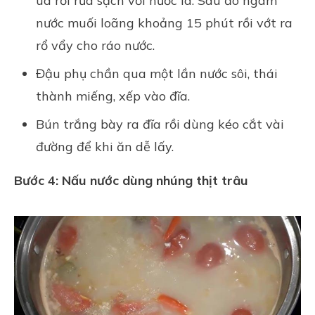
úa rồi rửa sạch với nước lã. Sau đó ngâm
nước muối loãng khoảng 15 phút rồi vớt ra
rổ vẩy cho ráo nước.
Đậu phụ chần qua một lần nước sôi, thái
thành miếng, xếp vào đĩa.
Bún trắng bày ra đĩa rồi dùng kéo cắt vài
đường để khi ăn dễ lấy.
Bước 4: Nấu nước dùng nhúng thịt trâu