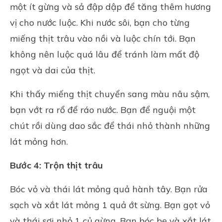
một ít gừng và sả đập dập để tăng thêm hương
vị cho nước luộc. Khi nước sôi, bạn cho từng
miếng thịt trâu vào nồi và luộc chín tới. Bạn
không nên luộc quá lâu để tránh làm mất độ
ngọt và dai của thịt.
Khi thấy miếng thịt chuyển sang màu nâu sậm,
bạn vớt ra rổ để ráo nước. Bạn để nguội một
chút rồi dùng dao sắc để thái nhỏ thành những
lát mỏng hơn.
Bước 4: Trộn thịt trâu
Bóc vỏ và thái lát mỏng quả hành tây. Bạn rửa
sạch và xắt lát mỏng 1 quả ớt sừng. Bạn gọt vỏ
và thái sợi nhỏ 1 củ gừng. Bạn bóc bẹ và xắt lát