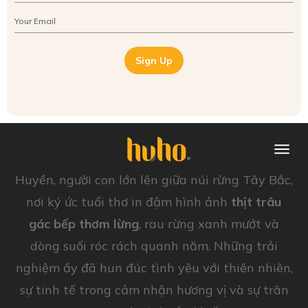
Sign Up
Huyền, người con lớn lên giữa núi rừng Tây Bắc,
nơi ký ức tuổi thơ in đậm hình ảnh
thịt trâu
gác bếp thơm lừng
, rau rừng xanh mướt và
dòng suối róc rách quanh năm. Những trải
nghiệm ấy đã hun đúc tình yêu với thiên nhiên,
sự tinh tế trong cảm nhận hương vị và sự trân