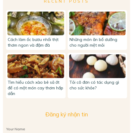
RECENT POSTS
Cách làm ốc bươu nhồi thịt
Những món ăn bổ dưỡng
thơm ngon và đậm đà
cho người mệt mỏi
Tìm hiểu cách xào bê sả ớt
Tỏi cô đơn có tác dụng gì
để có một món cay thơm hấp
cho sức khỏe?
dẫn
Đăng ký nhận tin