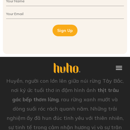
Sign Up
Huyền, người con lớn lên giữa núi rừng Tây Bắc,
nơi ký ức tuổi thơ in đậm hình ảnh
thịt trâu
gác bếp thơm lừng
, rau rừng xanh mướt và
dòng suối róc rách quanh năm. Những trải
nghiệm ấy đã hun đúc tình yêu với thiên nhiên,
sự tinh tế trong cảm nhận hương vị và sự trân