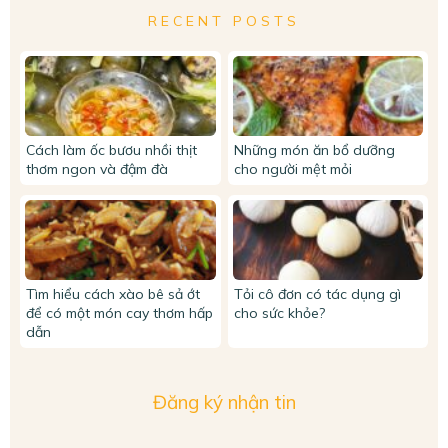
RECENT POSTS
Cách làm ốc bươu nhồi thịt
Những món ăn bổ dưỡng
thơm ngon và đậm đà
cho người mệt mỏi
Tìm hiểu cách xào bê sả ớt
Tỏi cô đơn có tác dụng gì
để có một món cay thơm hấp
cho sức khỏe?
dẫn
Đăng ký nhận tin