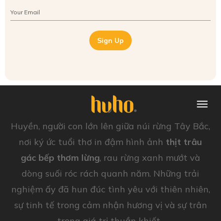
Sign Up
Huyền, người con lớn lên giữa núi rừng Tây Bắc,
nơi ký ức tuổi thơ in đậm hình ảnh
thịt trâu
gác bếp thơm lừng
, rau rừng xanh mướt và
dòng suối róc rách quanh năm. Những trải
nghiệm ấy đã hun đúc tình yêu với thiên nhiên,
sự tinh tế trong cảm nhận hương vị và sự trân
trọng giá trị thuần khiết.