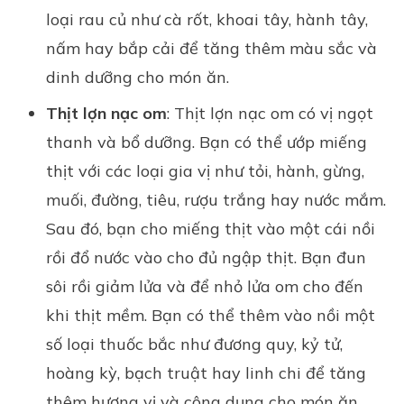
loại rau củ như cà rốt, khoai tây, hành tây,
nấm hay bắp cải để tăng thêm màu sắc và
dinh dưỡng cho món ăn.
Thịt lợn nạc om
: Thịt lợn nạc om có vị ngọt
thanh và bổ dưỡng. Bạn có thể ướp miếng
thịt với các loại gia vị như tỏi, hành, gừng,
muối, đường, tiêu, rượu trắng hay nước mắm.
Sau đó, bạn cho miếng thịt vào một cái nồi
rồi đổ nước vào cho đủ ngập thịt. Bạn đun
sôi rồi giảm lửa và để nhỏ lửa om cho đến
khi thịt mềm. Bạn có thể thêm vào nồi một
số loại thuốc bắc như đương quy, kỷ tử,
hoàng kỳ, bạch truật hay linh chi để tăng
thêm hương vị và công dụng cho món ăn.