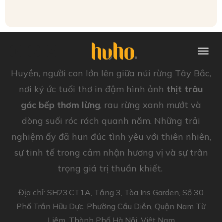
Huyền, người con lớn lên giữa núi rừng Tây Bắc,
nơi ký ức tuổi thơ in đậm hình ảnh
thịt trâu
gác bếp thơm lừng
, rau rừng xanh mướt và
dòng suối róc rách quanh năm. Những trải
nghiệm ấy đã hun đúc tình yêu với thiên nhiên,
sự tinh tế trong cảm nhận hương vị và sự trân
trọng giá trị thuần khiết.
Địa chỉ: SH23.CT1A, Tầng 3, Tòa Iris Garden, Số 30
Phố Trần Hữu Dực, Phường Cầu Diễn, Quận Nam Từ
Liêm, Thành Phố Hà Nội, Việt Nam