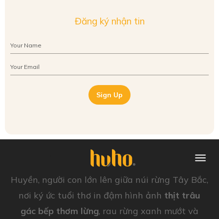
Đăng ký nhận tin
Sign Up
Huyền, người con lớn lên giữa núi rừng Tây Bắc,
nơi ký ức tuổi thơ in đậm hình ảnh
thịt trâu
gác bếp thơm lừng
, rau rừng xanh mướt và