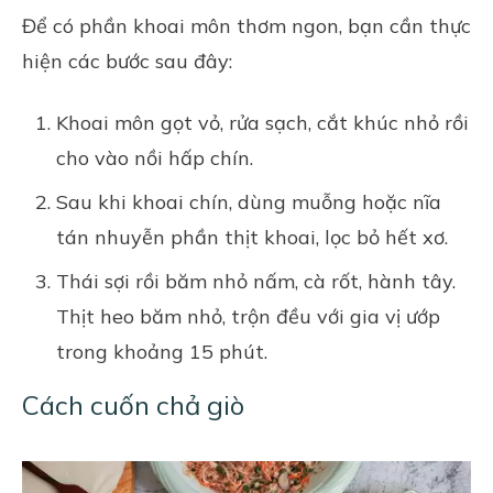
Để có phần khoai môn thơm ngon, bạn cần thực
hiện các bước sau đây:
Khoai môn gọt vỏ, rửa sạch, cắt khúc nhỏ rồi
cho vào nồi hấp chín.
Sau khi khoai chín, dùng muỗng hoặc nĩa
tán nhuyễn phần thịt khoai, lọc bỏ hết xơ.
Thái sợi rồi băm nhỏ nấm, cà rốt, hành tây.
Thịt heo băm nhỏ, trộn đều với gia vị ướp
trong khoảng 15 phút.
Cách cuốn chả giò