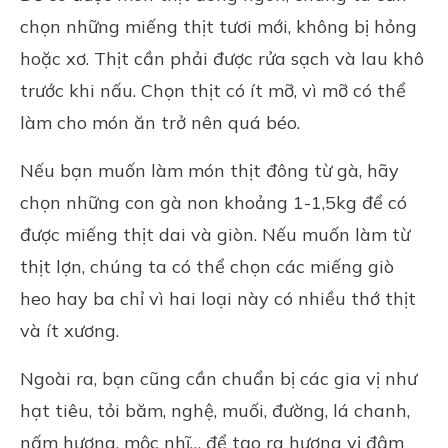
chọn những miếng thịt tươi mới, không bị hỏng
hoặc xơ. Thịt cần phải được rửa sạch và lau khô
trước khi nấu. Chọn thịt có ít mỡ, vì mỡ có thể
làm cho món ăn trở nên quá béo.
Nếu bạn muốn làm món thịt đông từ gà, hãy
chọn những con gà non khoảng 1-1,5kg để có
được miếng thịt dai và giòn. Nếu muốn làm từ
thịt lợn
, chúng ta có thể chọn các miếng giò
heo hay ba chỉ vì hai loại này có nhiều thớ thịt
và ít xương.
Ngoài ra, bạn cũng cần chuẩn bị các gia vị như
hạt tiêu, tỏi băm, nghệ, muối, đường, lá chanh,
nấm hương, mộc nhĩ… để tạo ra hương vị đậm