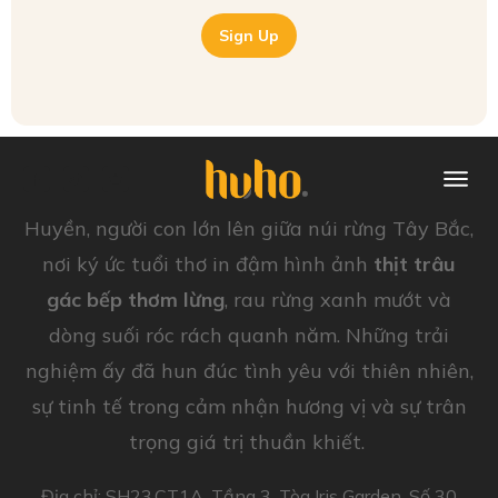
Sign Up
Huyền, người con lớn lên giữa núi rừng Tây Bắc,
nơi ký ức tuổi thơ in đậm hình ảnh
thịt trâu
gác bếp thơm lừng
, rau rừng xanh mướt và
dòng suối róc rách quanh năm. Những trải
nghiệm ấy đã hun đúc tình yêu với thiên nhiên,
sự tinh tế trong cảm nhận hương vị và sự trân
trọng giá trị thuần khiết.
Địa chỉ: SH23.CT1A, Tầng 3, Tòa Iris Garden, Số 30